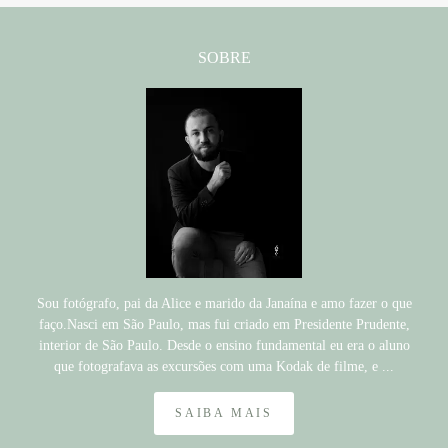
SOBRE
Sou fotógrafo, pai da Alice e marido da Janaína e amo fazer o que
faço.Nasci em São Paulo, mas fui criado em Presidente Prudente,
interior de São Paulo. Desde o ensino fundamental eu era o aluno
que fotografava as excursões com uma Kodak de filme, e ...
SAIBA MAIS