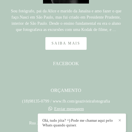
Sou fotógrafo, pai da Alice e marido da Janaína e amo fazer o que
faço.Nasci em São Paulo, mas fui criado em Presidente Prudente,
interior de São Paulo. Desde o ensino fundamental eu era o aluno
que fotografava as excursões com uma Kodak de filme, e ...
SAIBA MAIS
FACEBOOK
ORÇAMENTO
(18)98135-0799 / www.fb.com/geazivieirafotografia
Enviar mensagem
contato@geazivieira.com.br
Olá, tudo jóia? =) Pode me chamar aqui pelo
✕
Rua José Pinheiro, 182 - Jardim Santa Clara
Whats quando quiser.
Presidente Prudente / SP