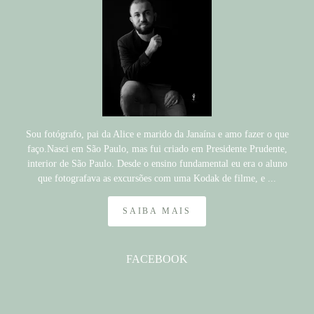
Sou fotógrafo, pai da Alice e marido da Janaína e amo fazer o que
faço.Nasci em São Paulo, mas fui criado em Presidente Prudente,
interior de São Paulo. Desde o ensino fundamental eu era o aluno
que fotografava as excursões com uma Kodak de filme, e ...
SAIBA MAIS
FACEBOOK