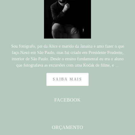
Sou fotógrafo, pai da Alice e marido da Janaína e amo fazer o que
faço.Nasci em São Paulo, mas fui criado em Presidente Prudente,
interior de São Paulo. Desde o ensino fundamental eu era o aluno
que fotografava as excursões com uma Kodak de filme, e ...
SAIBA MAIS
FACEBOOK
ORÇAMENTO