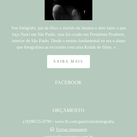
Sou fotógrafo, pai da Alice e marido da Janaína e amo fazer o que
faço.Nasci em São Paulo, mas fui criado em Presidente Prudente,
interior de São Paulo. Desde o ensino fundamental eu era o aluno
que fotografava as excursões com uma Kodak de filme, e ...
SAIBA MAIS
FACEBOOK
ORÇAMENTO
(18)98135-0799 / www.fb.com/geazivieirafotografia
Enviar mensagem
contato@geazivieira.com.br