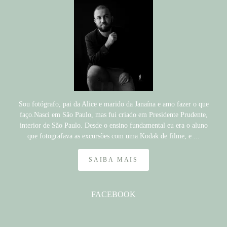
Sou fotógrafo, pai da Alice e marido da Janaína e amo fazer o que
faço.Nasci em São Paulo, mas fui criado em Presidente Prudente,
interior de São Paulo. Desde o ensino fundamental eu era o aluno
que fotografava as excursões com uma Kodak de filme, e ...
SAIBA MAIS
FACEBOOK