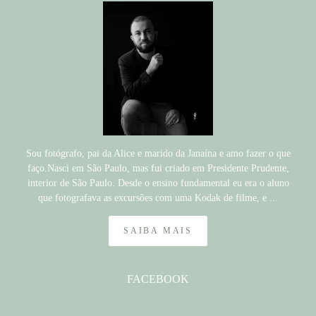
Sou fotógrafo, pai da Alice e marido da Janaína e amo fazer o que
faço.Nasci em São Paulo, mas fui criado em Presidente Prudente,
interior de São Paulo. Desde o ensino fundamental eu era o aluno
que fotografava as excursões com uma Kodak de filme, e ...
SAIBA MAIS
FACEBOOK