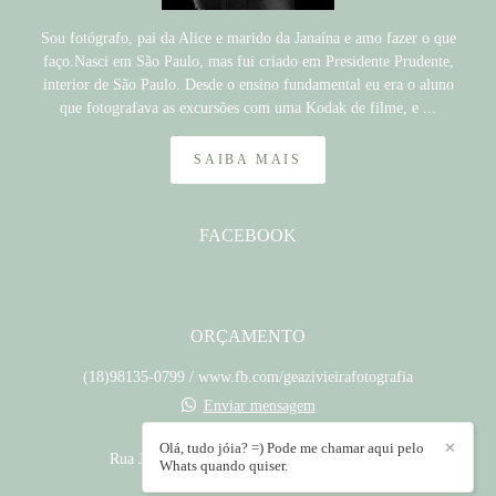
Sou fotógrafo, pai da Alice e marido da Janaína e amo fazer o que
faço.Nasci em São Paulo, mas fui criado em Presidente Prudente,
interior de São Paulo. Desde o ensino fundamental eu era o aluno
que fotografava as excursões com uma Kodak de filme, e ...
SAIBA MAIS
FACEBOOK
ORÇAMENTO
(18)98135-0799 / www.fb.com/geazivieirafotografia
Enviar mensagem
contato@geazivieira.com.br
Olá, tudo jóia? =) Pode me chamar aqui pelo
✕
Rua José Pinheiro, 182 - Jardim Santa Clara
Whats quando quiser.
Presidente Prudente / SP