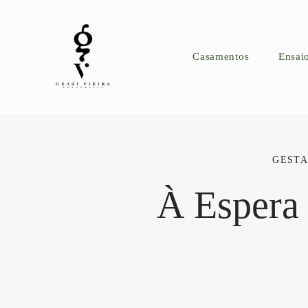
Casamentos
Ensai
GEST
À Espera 