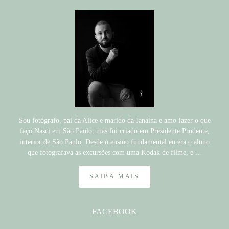
Sou fotógrafo, pai da Alice e marido da Janaína e amo fazer o que
faço.Nasci em São Paulo, mas fui criado em Presidente Prudente,
interior de São Paulo. Desde o ensino fundamental eu era o aluno
que fotografava as excursões com uma Kodak de filme, e ...
SAIBA MAIS
FACEBOOK