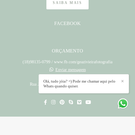
SAIBA MAIS
FACEBOOK
ORÇAMENTO
(18)98135-0799 / www.fb.com/geazivieirafotografia
Enviar mensagem
contato@geazivieira.com.br
Olá, tudo jóia? =) Pode me chamar aqui pelo
✕
Rua José Pinheiro, 182 - Jardim Santa Clara
Whats quando quiser.
Presidente Prudente / SP
CONTATO