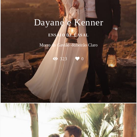
Dayane e Kenner
ENSAIO DE CASAL
Morro do Gavião -Ribeirão Claro
323
0