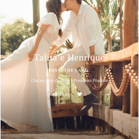
Talita e Henrique
ENSAIO DE CASAL
Chacara Arte da Terra - Presidente Prudente
1036
5