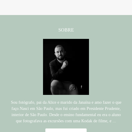
SOBRE
Sou fotógrafo, pai da Alice e marido da Janaína e amo fazer o que
faço.Nasci em São Paulo, mas fui criado em Presidente Prudente,
interior de São Paulo. Desde o ensino fundamental eu era o aluno
que fotografava as excursões com uma Kodak de filme, e ...