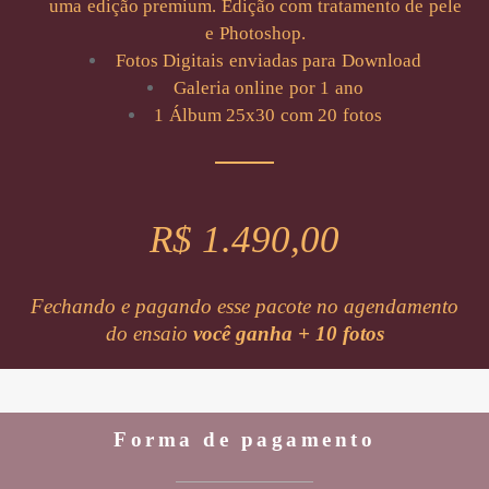
uma edição premium. Edição com tratamento de pele
e Photoshop.
Fotos Digitais enviadas para Download
Galeria online por 1 ano
1 Álbum 25x30 com 20 fotos
R$ 1.490,00
Fechando e pagando esse pacote no agendamento
do ensaio
você ganha + 10 fotos
Forma de pagamento