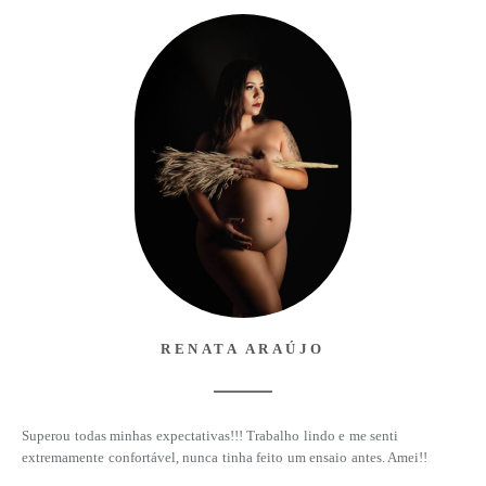
RENATA ARAÚJO
Superou todas minhas expectativas!!! Trabalho lindo e me senti
extremamente confortável, nunca tinha feito um ensaio antes. Amei!!