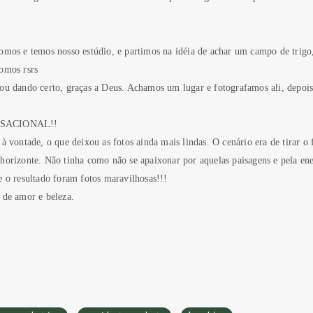
somos e temos nosso estúdio, e partimos na idéia de achar um campo de tri
omos rsrs
bou dando certo, graças a Deus. Achamos um lugar e fotografamos ali, depo
SENSACIONAL!!
à vontade, o que deixou as fotos ainda mais lindas. O cenário era de tirar o
horizonte. Não tinha como não se apaixonar por aquelas paisagens e pela ene
e o resultado foram fotos maravilhosas!!!
 de amor e beleza.