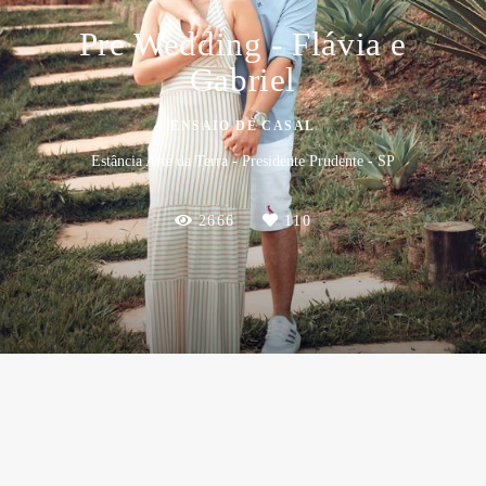
Pre Wedding - Flávia e
Gabriel
ENSAIO DE CASAL
Estância Arte da Terra - Presidente Prudente - SP
2666
110