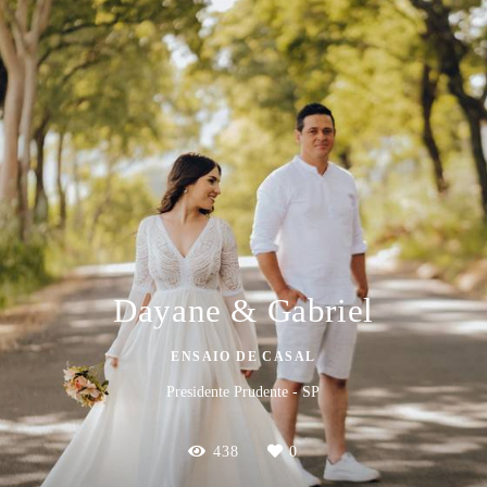
Dayane & Gabriel
ENSAIO DE CASAL
Presidente Prudente - SP
438
0