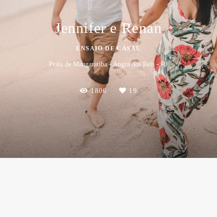
Jennifer e Renan
ENSAIO DE CASAL
Praia de Mangaratiba - Angra dos Reis - RJ
1806
19