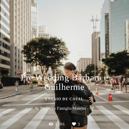
Pre Wedding Bárbara e
Guilherme
ENSAIO DE CASAL
Av Paulista e Famiglia Mancini - SP
1596
3