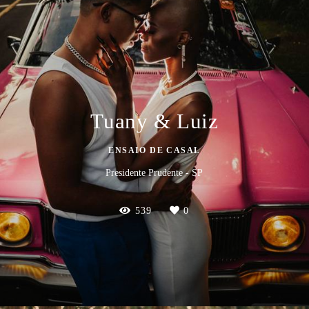
Tuany & Luiz
ENSAIO DE CASAL
Presidente Prudente - SP
539
0