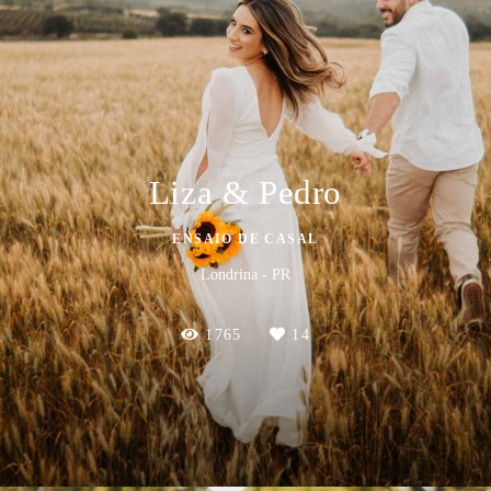
Liza & Pedro
ENSAIO DE CASAL
Londrina - PR
1765
14