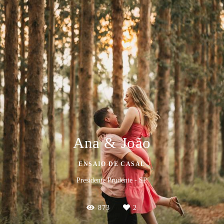
Ana & João
ENSAIO DE CASAL
Presidente Prudente - SP
873
2