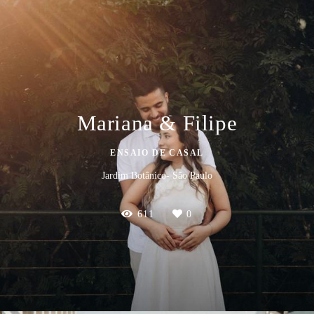
Mariana & Filipe
ENSAIO DE CASAL
Jardim Botânico- São Paulo
611
0