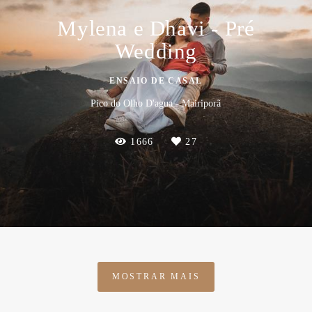
Mylena e Dhavi - Pré
Wedding
ENSAIO DE CASAL
Pico do Olho D'agua - Mairiporã
1666
27
MOSTRAR MAIS