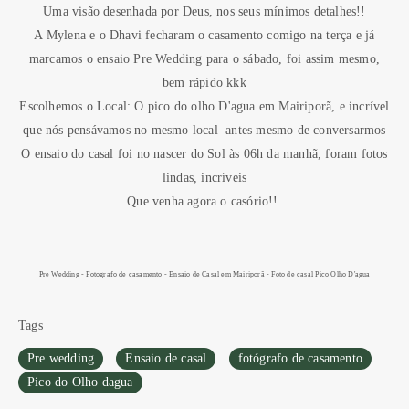
Uma visão desenhada por Deus, nos seus mínimos detalhes!!
A Mylena e o Dhavi fecharam o casamento comigo na terça e já
marcamos o ensaio Pre Wedding para o sábado, foi assim mesmo,
bem rápido kkk
Escolhemos o Local: O pico do olho D'agua em Mairiporã, e incrível
que nós pensávamos no mesmo local antes mesmo de conversarmos
O ensaio do casal foi no nascer do Sol às 06h da manhã, foram fotos
lindas, incríveis
Que venha agora o casório!!
Pre Wedding - Fotografo de casamento - Ensaio de Casal em Mairiporã - Foto de casal Pico Olho D'agua
Tags
Pre wedding
Ensaio de casal
fotógrafo de casamento
Pico do Olho dagua