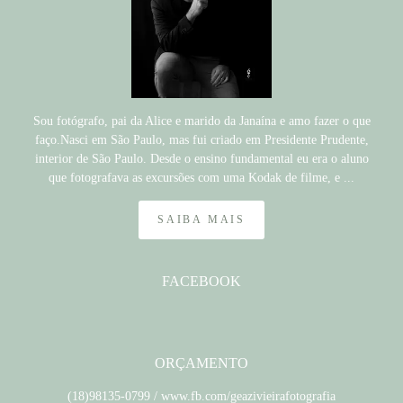
Sou fotógrafo, pai da Alice e marido da Janaína e amo fazer o que
faço.Nasci em São Paulo, mas fui criado em Presidente Prudente,
interior de São Paulo. Desde o ensino fundamental eu era o aluno
que fotografava as excursões com uma Kodak de filme, e ...
SAIBA MAIS
FACEBOOK
ORÇAMENTO
(18)98135-0799 / www.fb.com/geazivieirafotografia