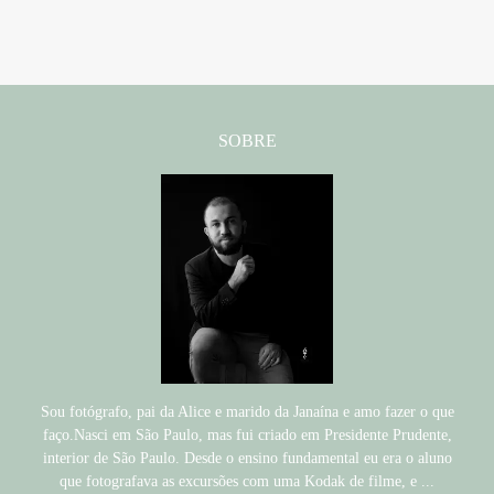
SOBRE
Sou fotógrafo, pai da Alice e marido da Janaína e amo fazer o que
faço.Nasci em São Paulo, mas fui criado em Presidente Prudente,
interior de São Paulo. Desde o ensino fundamental eu era o aluno
que fotografava as excursões com uma Kodak de filme, e ...