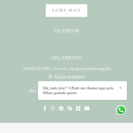
SAIBA MAIS
FACEBOOK
ORÇAMENTO
(18)98135-0799 / www.fb.com/geazivieirafotografia
Enviar mensagem
contato@geazivieira.com.br
Olá, tudo jóia? =) Pode me chamar aqui pelo
✕
Rua José Pinheiro, 182 - Jardim Santa Clara
Whats quando quiser.
Presidente Prudente / SP
CONTATO