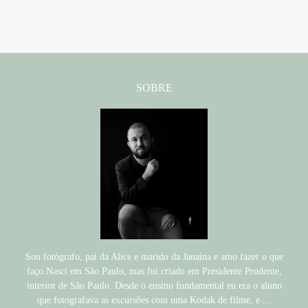
SOBRE
Sou fotógrafo, pai da Alice e marido da Janaína e amo fazer o que
faço.Nasci em São Paulo, mas fui criado em Presidente Prudente,
interior de São Paulo. Desde o ensino fundamental eu era o aluno
que fotografava as excursões com uma Kodak de filme, e ...