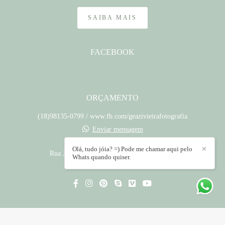
SAIBA MAIS
FACEBOOK
ORÇAMENTO
(18)98135-0799 / www.fb.com/geazivieirafotografia
Enviar mensagem
contato@geazivieira.com.br
Olá, tudo jóia? =) Pode me chamar aqui pelo
✕
Rua José Pinheiro, 182 - Jardim Santa Clara
Whats quando quiser.
Presidente Prudente / SP
CONTATO